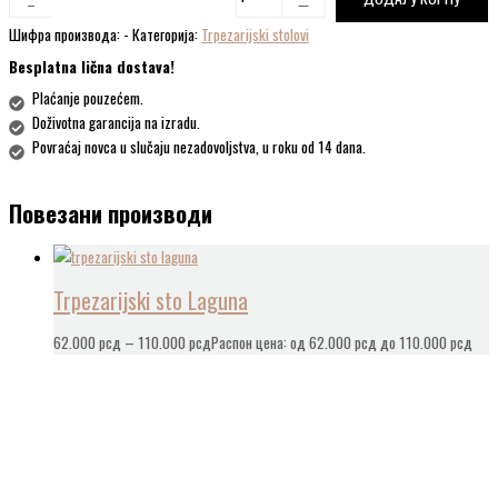
Шифра производа:
-
Категорија:
Trpezarijski stolovi
Besplatna lična dostava!
Plaćanje pouzećem.
Doživotna garancija na izradu.
Povraćaj novca u slučaju nezadovoljstva, u roku od 14 dana.
Повезани производи
Trpezarijski sto Laguna
62.000
рсд
–
110.000
рсд
Распон цена: од 62.000 рсд до 110.000 рсд