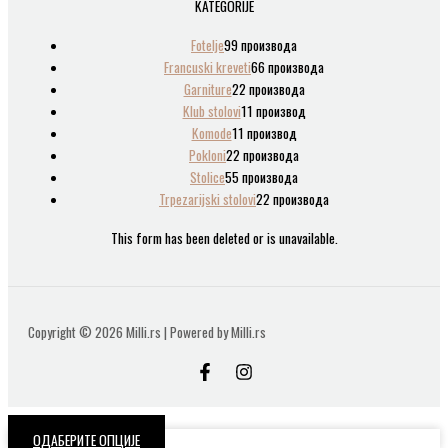
KATEGORIJE
Fotelje
9
9 производа
Francuski kreveti
6
6 производа
Garniture
2
2 производа
Klub stolovi
1
1 производ
Komode
1
1 производ
Pokloni
2
2 производа
Stolice
5
5 производа
Trpezarijski stolovi
2
2 производа
This form has been deleted or is unavailable.
Copyright © 2026 Milli.rs | Powered by Milli.rs
ОДАБЕРИТЕ ОПЦИЈЕ