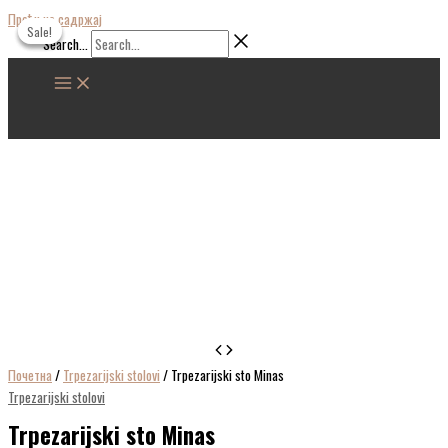
Пређи на садржај
Sale!
Sale!
Sale!
Search...
Почетна
/
Trpezarijski stolovi
/ Trpezarijski sto Minas
Trpezarijski stolovi
Trpezarijski sto Minas