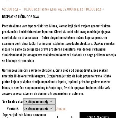
62.000
рсд
–
110.000
рсд
Распон цена: од 62.000 рсд до 110.000 рсд
+
BESPLATNA LIČNA DOSTAVA
Predstavljamo vam trpezarijski sto Minas, komad koji pleni svojom geometrijskom
preciznošću i arhitektonskom lepotom. Glavni vizuelni adut ovog modela je njegova
spektakularna drvena baza – četiri elegantno iskošene nožice koje se precizno
spajaju u centralnoj tački, formirajući stabilnu, zvezdastu strukturu. Ovakav pametan
dizajn ne samo da deluje kao prava prostorna skulptura, već donosi i vrhunsku
funkcionalnost jer omogućava maksimalan komfor i slobodu za noge prilikom sedenja
sa bilo koje strane stola.
Gornju površinu čini savršeno obrađena, čista ploča od punog drveta, bez ikakvih
umetaka ili dekorativnih krugova. Dizajnirana je tako da bude potpuno ravno i čisto
platno koje u prvi plan stavlja neprekinutu lepotu, toplinu i prirodne godove masiva.
Minas je savršen spoj naprednog inženjeringa, čvrstih spojeva i tople estetike
mid-
century
pravca, stvoren da dominira trpezarijskim prostorom.
Vrsta drveta
Prečnik
Очисти
Trpezarijski sto Minas количина
-
+
ДОДАЈ У КОРПУ