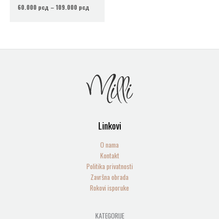
60.000
рсд
–
109.000
рсд
Linkovi
O nama
Kontakt
Politika privatnosti
Završna obrada
Rokovi isporuke
9
5
2
1
2
1
6
2
KATEGORIJE