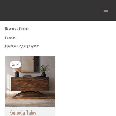
Пређи
на
садржај
Почетна
/ Komode
Komode
Приказан један резултат
Распон
цена:
Sale!
од
60.000 рсд
до
109.000 рсд
Komoda Talas