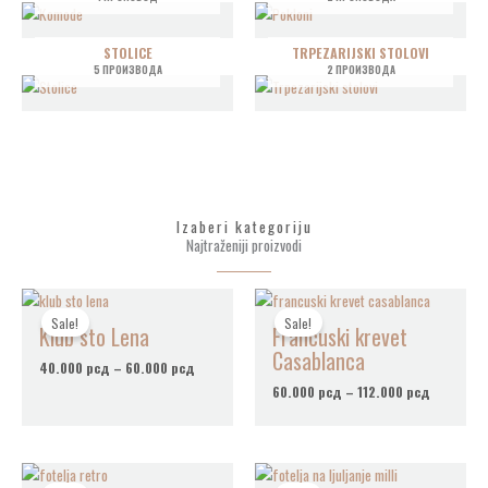
STOLICE
TRPEZARIJSKI STOLOVI
5 ПРОИЗВОДА
2 ПРОИЗВОДА
Izaberi kategoriju
Najtraženiji proizvodi
Распон
Распон
цена:
цена:
Sale!
Sale!
Klub sto Lena
Francuski krevet
од
од
40.000 рсд
60.000 р
Casablanca
до
до
40.000
рсд
–
60.000
рсд
60.000 рсд
112.000 
60.000
рсд
–
112.000
рсд
Распон
Распон
цена:
цена: