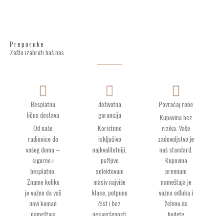
Preporuke
Zašto izabrati baš nas
Besplatna
doživotna
Povraćaj robe
lična dostava
garancija
Kupovina bez
Od naše
Koristimo
rizika. Vaše
radionice do
isključivo
zadovoljstvo je
vašeg doma –
najkvalitetniji,
naš standard.
sigurno i
pažljivo
Kupovina
besplatno.
selektovani
premium
Znamo koliko
masiv najviše
nameštaja je
je važno da vaš
klase, potpuno
važna odluka i
novi komad
čist i bez
želimo da
nameštaja
nesavršenosti
budete