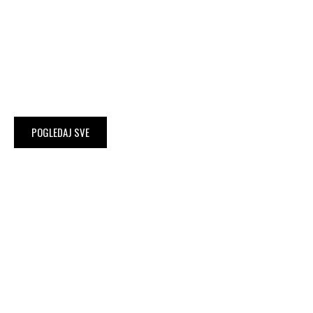
Umetnost u drvetu.
Nameštaj koji priča vašu priču.
Iskoristite 15% popusta na celokupan
asortiman.
POGLEDAJ SVE