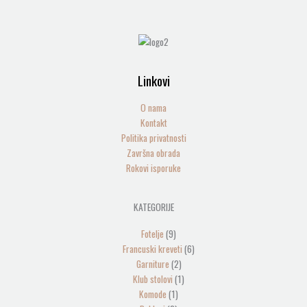
Linkovi
O nama
Kontakt
Politika privatnosti
Završna obrada
Rokovi isporuke
9
5
2
1
2
1
6
2
KATEGORIJE
производа
производа
производа
производ
производа
производ
производа
производа
Fotelje
9
Francuski kreveti
6
Garniture
2
Klub stolovi
1
Komode
1