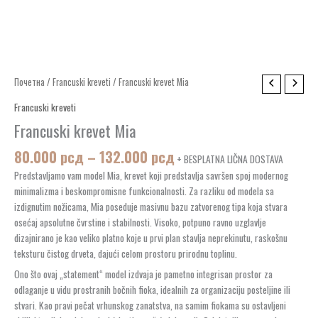
Распон
Francuski
Почетна
/
Francuski kreveti
/ Francuski krevet Mia
цена:
krevet
Francuski kreveti
од
Mia
80.000 рсд
Francuski krevet Mia
количина
до
80.000
рсд
–
132.000
рсд
132.000 рсд
+ BESPLATNA LIČNA DOSTAVA
Predstavljamo vam model Mia, krevet koji predstavlja savršen spoj modernog
minimalizma i beskompromisne funkcionalnosti. Za razliku od modela sa
izdignutim nožicama, Mia poseduje masivnu bazu zatvorenog tipa koja stvara
osećaj apsolutne čvrstine i stabilnosti. Visoko, potpuno ravno uzglavlje
dizajnirano je kao veliko platno koje u prvi plan stavlja neprekinutu, raskošnu
teksturu čistog drveta, dajući celom prostoru prirodnu toplinu.
Ono što ovaj „statement“ model izdvaja je pametno integrisan prostor za
odlaganje u vidu prostranih bočnih fioka, idealnih za organizaciju posteljine ili
stvari. Kao pravi pečat vrhunskog zanatstva, na samim fiokama su ostavljeni