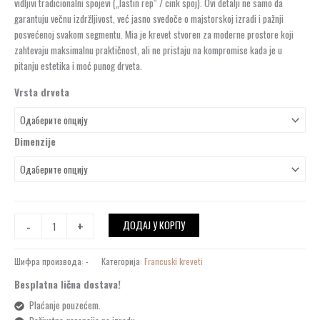
vidljivi tradicionalni spojevi („lastin rep“ / cink spoj). Ovi detalji ne samo da
garantuju večnu izdržljivost, već jasno svedoče o majstorskoj izradi i pažnji
posvećenoj svakom segmentu. Mia je krevet stvoren za moderne prostore koji
zahtevaju maksimalnu praktičnost, ali ne pristaju na kompromise kada je u
pitanju estetika i moć punog drveta.
Vrsta drveta
Dimenzije
-
+
ДОДАЈ У КОРПУ
Шифра производа:
-
Категорија:
Francuski kreveti
Besplatna lična dostava!
Plaćanje pouzećem.