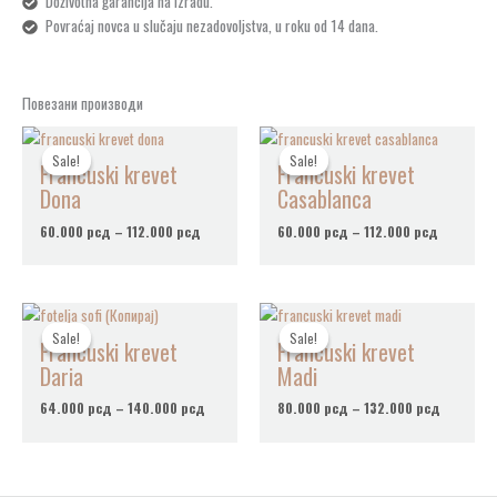
Doživotna garancija na izradu.
Povraćaj novca u slučaju nezadovoljstva, u roku od 14 dana.
Повезани производи
Распон
Распон
цена:
цена:
Sale!
Sale!
Sale!
Sale!
Francuski krevet
Francuski krevet
од
од
60.000 рсд
60.000 р
Dona
Casablanca
до
до
112.000 рсд
112.000 
60.000
рсд
–
112.000
рсд
60.000
рсд
–
112.000
рсд
Распон
Распон
цена:
цена:
Sale!
Sale!
Sale!
Sale!
Francuski krevet
Francuski krevet
од
од
64.000 рсд
80.000 р
Daria
Madi
до
до
140.000 рсд
132.000 
64.000
рсд
–
140.000
рсд
80.000
рсд
–
132.000
рсд