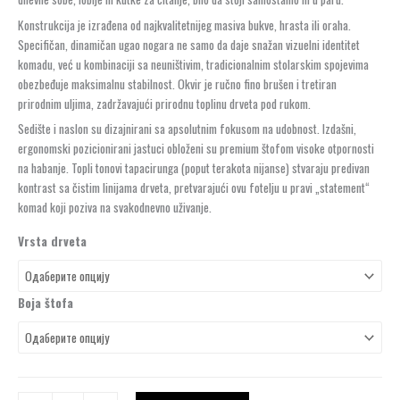
Konstrukcija je izrađena od najkvalitetnijeg masiva bukve, hrasta ili oraha.
Specifičan, dinamičan ugao nogara ne samo da daje snažan vizuelni identitet
komadu, već u kombinaciji sa neuništivim, tradicionalnim stolarskim spojevima
obezbeđuje maksimalnu stabilnost. Okvir je ručno fino brušen i tretiran
prirodnim uljima, zadržavajući prirodnu toplinu drveta pod rukom.
Sedište i naslon su dizajnirani sa apsolutnim fokusom na udobnost. Izdašni,
ergonomski pozicionirani jastuci obloženi su premium štofom visoke otpornosti
na habanje. Topli tonovi tapacirunga (poput terakota nijanse) stvaraju predivan
kontrast sa čistim linijama drveta, pretvarajući ovu fotelju u pravi „statement“
komad koji poziva na svakodnevno uživanje.
Vrsta drveta
Boja štofa