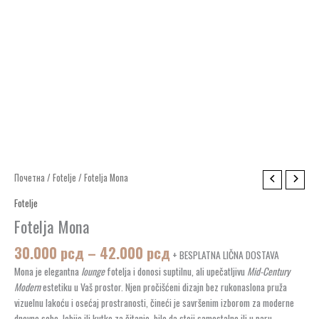
Распон
Fotelja
Почетна
/
Fotelje
/ Fotelja Mona
цена:
Mona
Fotelje
од
количина
30.000 рсд
Fotelja Mona
до
30.000
рсд
–
42.000
рсд
42.000 рсд
+ BESPLATNA LIČNA DOSTAVA
Mona je elegantna
lounge
fotelja i donosi suptilnu, ali upečatljivu
Mid-Century
Modern
estetiku u Vaš prostor. Njen pročišćeni dizajn bez rukonaslona pruža
vizuelnu lakoću i osećaj prostranosti, čineći je savršenim izborom za moderne
dnevne sobe, lobije ili kutke za čitanje, bilo da stoji samostalno ili u paru.